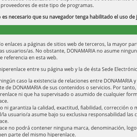
s proveedores de este tipo de programas.
b
es necesario que su navegador tenga habilitado el uso de 
ido enlaces a páginas de sitios web de terceros, la mayor pa
/las usuarios/as. No obstante, DONAMARIA no asume ningun
e referencia en esta web.
iperenlace entre su página web y la de ésta Sede Electrónic
 ningún caso la existencia de relaciones entre DONAMARIA y 
rte de DONAMARIA de sus contenidos o servicios. Por tanto,
lace ni que ha supervisado o asumido de cualquier forma l
ace.
 garantiza la calidad, exactitud, fiabilidad, corrección o 
El/la usuario/a asume bajo su exclusiva responsabilidad la
ace.
nlace no podrá contener ninguna marca, denominación, logoti
en parte del mismo hiperenlace.