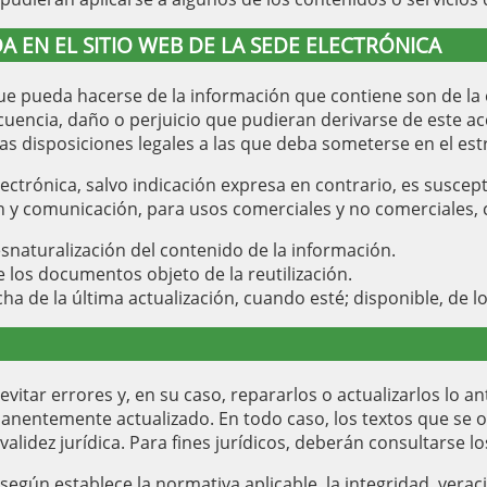
A EN EL SITIO WEB DE LA SEDE ELECTRÓNICA
 que pueda hacerse de la información que contiene son de la 
ncia, daño o perjuicio que pudieran derivarse de este acc
las disposiciones legales a las que deba someterse en el est
lectrónica, salvo indicación expresa en contrario, es suscep
ón y comunicación, para usos comerciales y no comerciales, 
snaturalización del contenido de la información.
e los documentos objeto de la reutilización.
ha de la última actualización, cuando esté; disponible, de l
tar errores y, en su caso, repararlos o actualizarlos lo an
nentemente actualizado. En todo caso, los textos que se ofr
lidez jurídica. Para fines jurídicos, deberán consultarse los
egún establece la normativa aplicable, la integridad, veraci