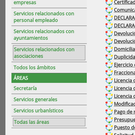
Certific
empresas
Comunicac
Servicios relacionados con
DECLARAC
personal empleado
DECLARAC
Servicios relacionados con
Devolució
ayuntamientos
Devolució
Domicili
Servicios relacionados con
asociaciones
Duplicid
Ejercicio
Todos los ámbitos
Fraccion
ÁREAS
Licencia 
Secretaría
Licencia
Licencia
Servicios generales
Modificac
Servicios urbanísticos
Pago de r
Presupue
Todas las áreas
Puesto d