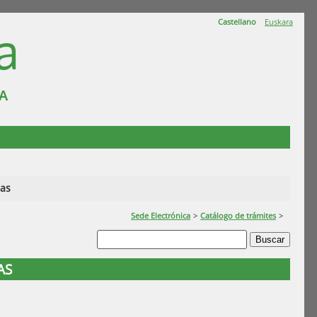
Castellano
Euskara
a
A
ias
Sede Electrónica
>
Catálogo de trámites
>
AS